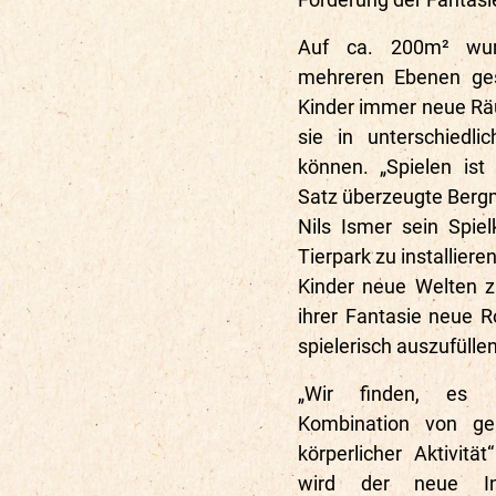
Auf ca. 200m² wur
mehreren Ebenen ges
Kinder immer neue Rä
sie in unterschiedli
können. „Spielen is
Satz überzeugte Bergm
Nils Ismer sein Spie
Tierpark zu installiere
Kinder neue Welten z
ihrer Fantasie neue 
spielerisch auszufüllen
„Wir finden, es 
Kombination von ge
körperlicher Aktivitä
wird der neue Ind