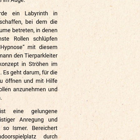
de ein Labyrinth in
chaffen, bei dem die
ume betreten, in denen
chste Rollen schlüpfen
t Hypnose“ mit diesem
ann den Tierparkleiter
lkonzept in Ströhen im
n. Es geht darum, für die
u öffnen und mit Hilfe
Rollen anzunehmen und
.
ist eine gelungene
istiger Anregung und
t“ so Ismer. Bereichert
oorspielplatz durch