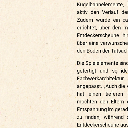
Kugelbahnelemente, 
aktiv den Verlauf de
Zudem wurde ein ca
errichtet, über den 
Entdeckerscheune hi
über eine verwunsche
den Boden der Tatsac
Die Spielelemente sin
gefertigt und so id
Fachwerkarchitekt
angepasst. „Auch die
hat einen tieferen 
möchten den Eltern d
Entspannung im gera
zu finden, während d
Entdeckerscheune aus