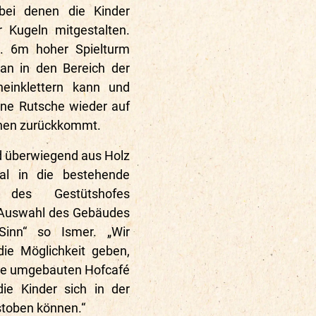
bei denen die Kinder
r Kugeln mitgestalten.
. 6m hoher Spielturm
man in den Bereich der
neinklettern kann und
ne Rutsche wieder auf
hen zurückkommt.
d überwiegend aus Holz
eal in die bestehende
ur des Gestütshofes
 Auswahl des Gebäudes
Sinn“ so Ismer. „Wir
ie Möglichkeit geben,
de umgebauten Hofcafé
ie Kinder sich in der
toben können.“