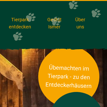
Tierpark
Gestüt
Über
entdecken
Ismer
uns
Übernachten im
Tierpark - zu den
Entdeckerhäusern