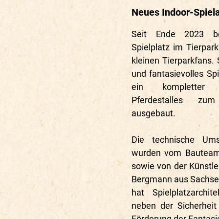
Neues Indoor-Spiela
Seit Ende 2023 be
Spielplatz im Tierpar
kleinen Tierparkfans.
und fantasievolles Sp
ein kompletter
Pferdestalles zum 
ausgebaut.
Die technische Ums
wurden vom Bauteam 
sowie von der Künstle
Bergmann aus Sachsen
hat Spielplatzarchi
neben der Sicherheit
Förderung der Fantasi