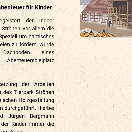
benteuer für Kinder
geistert der Indoor
k Ströhen vor allem die
 Speziell um haptisches
ielen zu fördern, wurde
 Dachboden eines
Abenteuerspielplatz
etzung der Arbeiten
des Tierpark Ströhen
rischen Holzgestaltung
 durchgeführt. Hierbei
tekt Jürgen Bergmann
 der Kinder immer die
e im Auge.