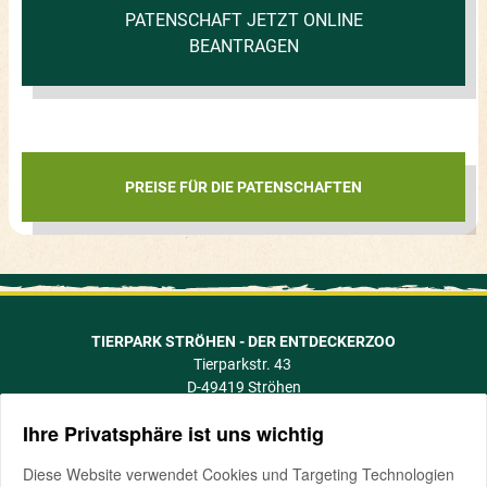
PATENSCHAFT JETZT ONLINE
BEANTRAGEN
PREISE FÜR DIE PATENSCHAFTEN
TIERPARK STRÖHEN - DER ENTDECKERZOO
Tierparkstr. 43
D-49419 Ströhen
info@tierpark-stroehen.de
Ihre Privatsphäre ist uns wichtig
Telefon +49 5774 505
Fax +49 5774 1088
Diese Website verwendet Cookies und Targeting Technologien