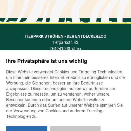
TIERPARK STRÖHEN - DER ENTDECKERZOO
Tierparkstr. 43
D-49419 Ströhen
info@tierpark-stroehen.de
Ihre Privatsphäre ist uns wichtig
Telefon +49 5774 505
Fax +49 5774 1088
Diese Website verwendet Cookies und Targeting Technologien
um Ihnen ein besseres Internet-Erlebnis zu ermöglichen und die
Werbung, die Sie sehen, besser an Ihre Bedürfnisse
anzupassen. Diese Technologien nutzen wir außerdem um
Ergebnisse zu messen, um zu verstehen, woher unsere
Besucher kommen oder um unsere Website weiter zu
entwickeln. Durch das Surfen auf unserer Website stimmen Sie
der Verwendung von Cookies und anderen Tracking-
Technologien zu.
NACH OBEN