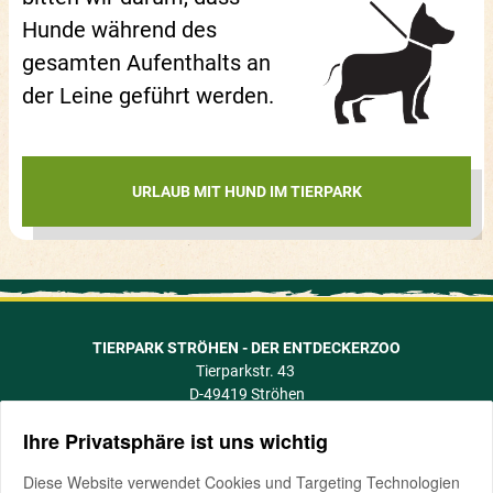
Hunde während des
gesamten Aufenthalts an
der Leine geführt werden.
URLAUB MIT HUND IM TIERPARK
TIERPARK STRÖHEN - DER ENTDECKERZOO
Tierparkstr. 43
D-49419 Ströhen
info@tierpark-stroehen.de
Ihre Privatsphäre ist uns wichtig
Telefon +49 5774 505
Fax +49 5774 1088
Diese Website verwendet Cookies und Targeting Technologien